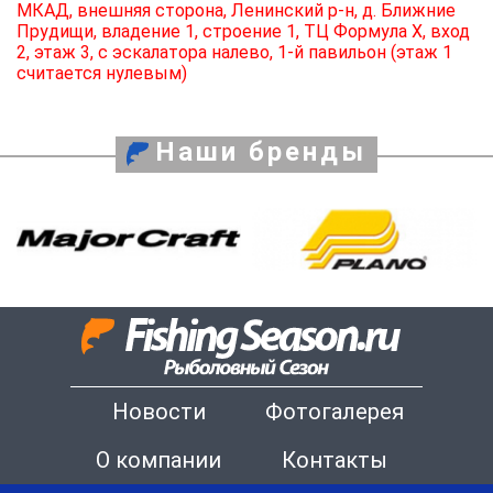
МКАД, внешняя сторона, Ленинский р-н, д. Ближние
Прудищи, владение 1, строение 1, ТЦ Формула X, вход
2, этаж 3, с эскалатора налево, 1-й павильон (этаж 1
считается нулевым)
Наши бренды
Новости
Фотогалерея
О компании
Контакты