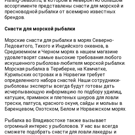
Fishing-Season.ru, в котором в невероятно большом
ассортименте представлены снасти для морской и
пресноводной рыбалки от всемирно известных
брендов.
Снасти для морской рыбалки
Морские снасти для рыбалки в морях Северно-
Ледовитого, Тихого и Индийского океанов, в
Средиземном и Черном морях в нашем магазине
удовлетворят самые высокие требования любого
искушенного рыболова-любителя морской рыбалки.
Морская рыбалка в Териберке, на Камчатке,
Курильских островах и в Норвегии требует
определенного набора снастей. Наши сотрудники-
рыболовы эксперты всегда будут готовы дать
исчерпывающую информацию по подбору удилищ,
катушек, приманок и плетеных шнуров для ловли
трески, палтуса, красного окуня, сайды и мольвы в
Баренцевом, Охотском, Белом и Норвежском морях.
Рыбалка во Владивостоке также вызывает
огромный интерес у рыболовов. У нас вы всегда
сможете подобрать снасти для ловли лакедры и