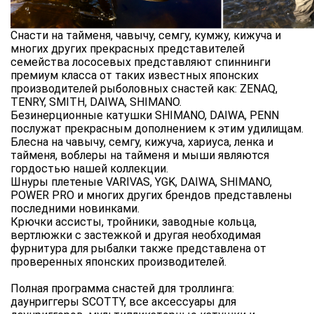
Снасти на тайменя, чавычу, семгу, кумжу, кижуча и
многих других прекрасных представителей
семейства лососевых представляют спиннинги
премиум класса от таких известных японских
производителей рыболовных снастей как: ZENAQ,
TENRY, SMITH, DAIWA, SHIMANO.
Безинерционные катушки SHIMANO, DAIWA, PENN
послужат прекрасным дополнением к этим удилищам.
Блесна на чавычу, семгу, кижуча, хариуса, ленка и
тайменя, воблеры на тайменя и мыши являются
гордостью нашей коллекции.
Шнуры плетеные VARIVAS, YGK, DAIWA, SHIMANO,
POWER PRO и многих других брендов представлены
последними новинками.
Крючки ассисты, тройники, заводные кольца,
вертлюжки с застежкой и другая необходимая
фурнитура для рыбалки также представлена от
проверенных японских производителей.
Полная программа снастей для троллинга:
даунриггеры SCOTTY, все аксессуары для