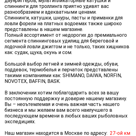
даунриггеров, мультипликаторные катушки и
спиннинги для троллинга приятно удивят вас
разнообразием и адекватными ценами.
Спиннинги, катушки, шнуры, пасты и приманки для
ловли форели на платных водоемах также широко
представлены в нашем магазине.
Полный ассортимент от недорогих до премиального
сегмента спиннинговых удилищ для береговой и
лодочной ловли джиггом и не только, таких хищников
как: судак, щука, окунь и сом.
Большой выбор летней и зимней одежды, обуви,
поддевок, термобелья и перчаток представлены
такими компаниями как: SHIMANO, DAIWA, NORFIN,
NOVOTEX, BAFFIN, BASK.
В заключении хотим поблагодарить всех за вашу
постоянную поддержку и доверие нашему магазину.
Вы – неоътемлемая и очень важная часть нашего
бизнеса и мы желаем вам всего наилучшего в
последующем времени в любых ваших рыболовных
экспедициях.
Наш магазин находится в Москве по адресу:
27-ой км