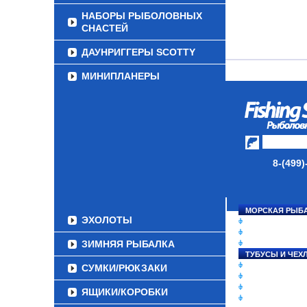
НАБОРЫ РЫБОЛОВНЫХ
СНАСТЕЙ
ДАУНРИГГЕРЫ SCOTTY
МИНИПЛАНЕРЫ
ОДЕЖДА
ОБУВЬ
АКСЕССУАРЫ
8-(499)
ЛАКИ ДЛЯ ПРИМАНОК
ПОДВОДНЫЕ КАМЕРЫ
МОРСКАЯ РЫБ
ЭХОЛОТЫ
СНАСТИ НА ЛО
КАТУШКИ
ЗИМНЯЯ РЫБАЛКА
УДИЛИЩА
ТУБУСЫ И ЧЕХ
ЛЕСКИ И ШНУР
СУМКИ/РЮКЗАКИ
ПРИМАНКИ
ГРУЗА/ДЖИГ-Г
ЯЩИКИ/КОРОБКИ
ФУРНИТУРА