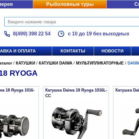
лерея
Рыболовные туры
С
8(499) 398 22 54
с 10 до 19 без выходных
АВКА И ОПЛАТА
КОНТАКТЫ
НОВОСТИ
аталог
/
КАТУШКИ
/
КАТУШКИ DAIWA
/
МУЛЬТИПЛИКАТОРНЫЕ
/
DAIW
18 RYOGA
wa 18 Ryoga 1016-
Катушка Daiwa 18 Ryoga 1016L-
Катушка Da
CC