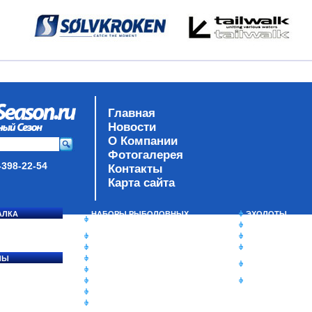
Главная
Новости
О Компании
Фотогалерея
-398-22-54
Контакты
Карта сайта
АЛКА
НАБОРЫ РЫБОЛОВНЫХ
ЭХОЛОТЫ
СОСЯ
СНАСТЕЙ
ЗИМНЯЯ РЫБАЛ
ДАУНРИГГЕРЫ SCOTTY
СУМКИ/РЮКЗАК
МИНИПЛАНЕРЫ
ЯЩИКИ/КОРОБК
ЛЫ
ОДЕЖДА
ИЗОТЕРМИЧЕСК
Ы
ОБУВЬ
КОНТЕЙНЕРЫ
АКСЕССУАРЫ
ОЧКИ
ОЛОВКИ
ЛАКИ ДЛЯ ПРИМАНОК
ПОДВОДНЫЕ КАМЕРЫ