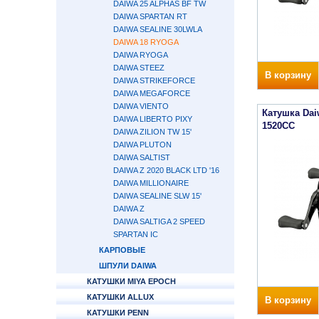
DAIWA 25 ALPHAS BF TW
DAIWA SPARTAN RT
DAIWA SEALINE 30LWLA
DAIWA 18 RYOGA
DAIWA RYOGA
DAIWA STEEZ
В корзину
DAIWA STRIKEFORCE
DAIWA MEGAFORCE
DAIWA VIENTO
Катушка Dai
DAIWA LIBERTO PIXY
1520CC
DAIWA ZILION TW 15'
DAIWA PLUTON
DAIWA SALTIST
DAIWA Z 2020 BLACK LTD '16
DAIWA MILLIONAIRE
DAIWA SEALINE SLW 15'
DAIWA Z
DAIWA SALTIGA 2 SPEED
SPARTAN IC
КАРПОВЫЕ
ШПУЛИ DAIWA
КАТУШКИ MIYA EPOCH
КАТУШКИ ALLUX
В корзину
КАТУШКИ PENN