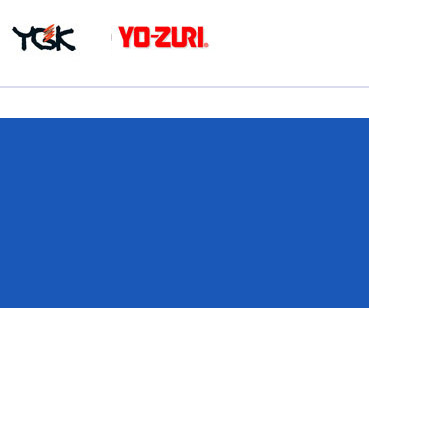
КА
И
И
ИЕ