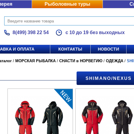
лерея
Рыболовные туры
С
8(499) 398 22 54
с 10 до 19 без выходных
АВКА И ОПЛАТА
КОНТАКТЫ
НОВОСТИ
аталог
/
МОРСКАЯ РЫБАЛКА
/
СНАСТИ в НОРВЕГИЮ
/
ОДЕЖДА
/
SH
SHIMANO/NEXUS