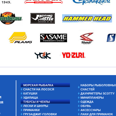
МОРСКАЯ РЫБАЛКА
НАБОРЫ РЫБОЛОВНЫ
СНАСТИ НА ЛОСОСЯ
СНАСТЕЙ
КАТУШКИ
ДАУНРИГГЕРЫ SCOTTY
и
УДИЛИЩА
МИНИПЛАНЕРЫ
ея
ТУБУСЫ И ЧЕХЛЫ
ОДЕЖДА
ЛЕСКИ И ШНУРЫ
ОБУВЬ
ПРИМАНКИ
АКСЕССУАРЫ
а
ГРУЗА/ДЖИГ-ГОЛОВКИ
ЛАКИ ДЛЯ ПРИМАНОК