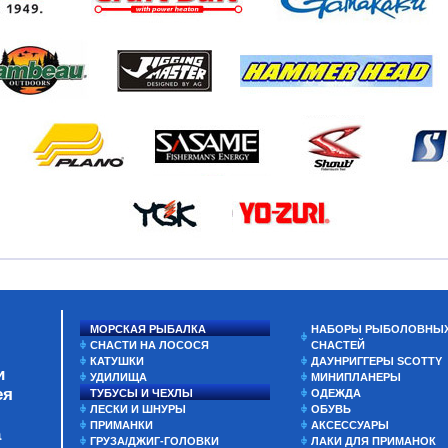
МОРСКАЯ РЫБАЛКА
НАБОРЫ РЫБОЛОВНЫ
СНАСТИ НА ЛОСОСЯ
СНАСТЕЙ
КАТУШКИ
ДАУНРИГГЕРЫ SCOTTY
и
УДИЛИЩА
МИНИПЛАНЕРЫ
ея
ТУБУСЫ И ЧЕХЛЫ
ОДЕЖДА
ЛЕСКИ И ШНУРЫ
ОБУВЬ
ПРИМАНКИ
АКСЕССУАРЫ
а
ГРУЗА/ДЖИГ-ГОЛОВКИ
ЛАКИ ДЛЯ ПРИМАНОК