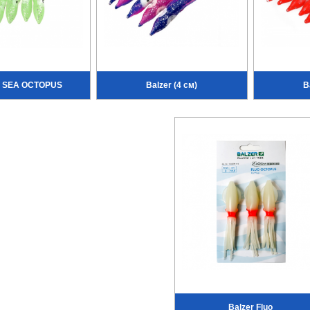
N SEA OCTOPUS
Balzer (4 см)
B
Balzer Fluo