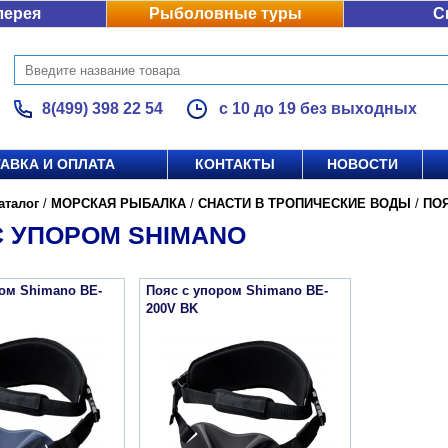
лерея
Рыболовные туры
С
8(499) 398 22 54
с 10 до 19 без выходных
АВКА И ОПЛАТА
КОНТАКТЫ
НОВОСТИ
аталог
/
МОРСКАЯ РЫБАЛКА
/
СНАСТИ В ТРОПИЧЕСКИЕ ВОДЫ
/
ПО
С УПОРОМ SHIMANO
ром Shimano BE-
Пояс с упором Shimano BE-
200V BK