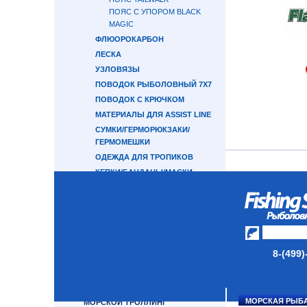
ПОЯС С УПОРОМ BLACK
MAGIC
ФЛЮОРОКАРБОН
ЛЕСКА
УЗЛОВЯЗЫ
ПОВОДОК РЫБОЛОВНЫЙ 7Х7
ПОВОДОК С КРЮЧКОМ
МАТЕРИАЛЫ ДЛЯ ASSIST LINE
СУМКИ/ГЕРМОРЮКЗАКИ/
ГЕРМОМЕШКИ
ОДЕЖДА ДЛЯ ТРОПИКОВ
КЕПКИ/БАНДАНЫ/МАСКИ
ПЕРЧАТКИ
ОЧКИ
СВЕТОНАКОПИТЕЛЬНЫЕ
ЭЛЕМЕНТЫ
ПРИМАНКИ ДЛЯ ЛОВЛИ
8-(499)
ОСЬМИНОГА
ПОВОДКОВЫЙ МАТЕРИАЛ 7Х7
ОКТОПУСЫ SAVAGE GEAR
МОРСКАЯ РЫБ
МОРСКОЙ ТРОЛЛИНГ