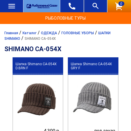
0
РЫБОЛОВНЫЕ ТУРЫ
/
/
/
/
Главная
Каталог
ОДЕЖДА
ГОЛОВНЫЕ УБОРЫ
ШАПКИ
/
SHIMANO
SHIMANO CA-054X
SHIMANO CA-054X
Шапка Shimano CA-054X
Шапка Shimano CA-054X
D.BRN F
GRY F
4 300 р.
под заказ