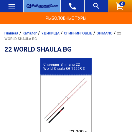
0
РЫБОЛОВНЫЕ ТУРЫ
/
/
/
/
/
Главная
Каталог
УДИЛИЩА
СПИННИНГОВЫЕ
SHIMANO
22
WORLD SHAULA BG
22 WORLD SHAULA BG
Спиннинг Shimano 22
World Shaula BG 1952R-3
72 200 р.