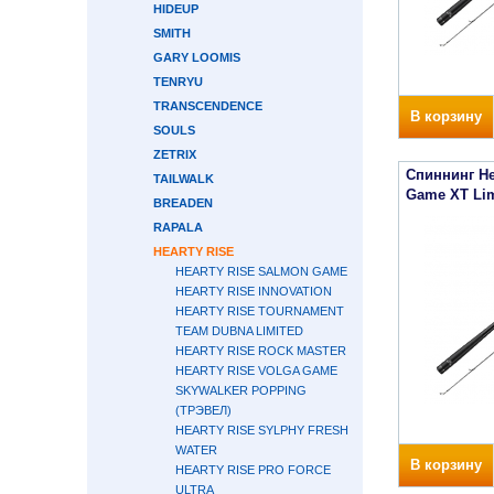
HIDEUP
SMITH
GARY LOOMIS
TENRYU
TRANSCENDENCE
В корзину
SOULS
ZETRIX
Спиннинг He
TAILWALK
Game XT Li
BREADEN
RAPALA
HEARTY RISE
HEARTY RISE SALMON GAME
HEARTY RISE INNOVATION
HEARTY RISE TOURNAMENT
TEAM DUBNA LIMITED
HEARTY RISE ROCK MASTER
HEARTY RISE VOLGA GAME
SKYWALKER POPPING
(ТРЭВЕЛ)
HEARTY RISE SYLPHY FRESH
WATER
В корзину
HEARTY RISE PRO FORCE
ULTRA