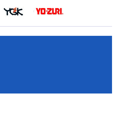
КА
И
И
ИЕ