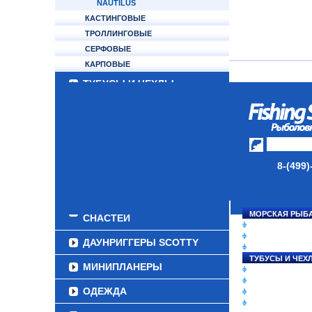
NAUTILUS
КАСТИНГОВЫЕ
ТРОЛЛИНГОВЫЕ
СЕРФОВЫЕ
КАРПОВЫЕ
ТУБУСЫ И ЧЕХЛЫ
ЛЕСКИ И ШНУРЫ
ПРИМАНКИ
ГРУЗА/ДЖИГ-ГОЛОВКИ
8-(499)
ФУРНИТУРА
НАБОРЫ РЫБОЛОВНЫХ
МОРСКАЯ РЫБ
СНАСТЕЙ
СНАСТИ НА ЛО
КАТУШКИ
ДАУНРИГГЕРЫ SCOTTY
УДИЛИЩА
ТУБУСЫ И ЧЕХ
МИНИПЛАНЕРЫ
ЛЕСКИ И ШНУР
ПРИМАНКИ
ОДЕЖДА
ГРУЗА/ДЖИГ-Г
ФУРНИТУРА