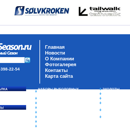
Главная
Новости
О Компании
Фотогалерея
-398-22-54
Контакты
Карта сайта
АЛКА
НАБОРЫ РЫБОЛОВНЫХ
ЭХОЛОТЫ
СОСЯ
СНАСТЕЙ
ЗИМНЯЯ РЫБАЛ
ДАУНРИГГЕРЫ SCOTTY
СУМКИ/РЮКЗАК
МИНИПЛАНЕРЫ
ЯЩИКИ/КОРОБК
ЛЫ
ОДЕЖДА
ИЗОТЕРМИЧЕСК
Ы
ОБУВЬ
КОНТЕЙНЕРЫ
АКСЕССУАРЫ
ОЧКИ
ОЛОВКИ
ЛАКИ ДЛЯ ПРИМАНОК
ПОДВОДНЫЕ КАМЕРЫ