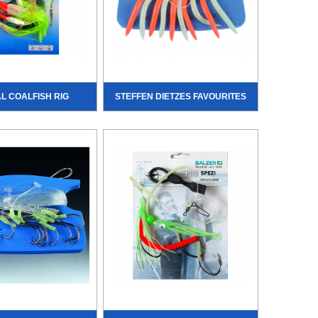
L COALFISH RIG
STEFFEN DIETZES FAVOURITES