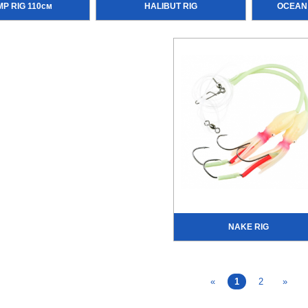
MP RIG 110см
HALIBUT RIG
OCEAN 
NAKE RIG
«
1
2
»