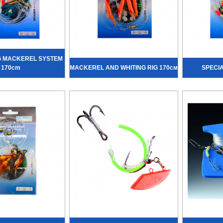
G MACKEREL SYSTEM
170cm
MACKEREL AND WHITING RIG 170см
SPECIA