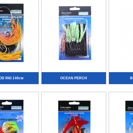
OD RIG 140см
OCEAN PERCH
B