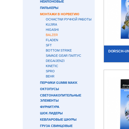
НЕЙЛОНОВЫЕ
ПИЛЬКЕРЫ
МОНТАЖИ В НОРВЕГИЮ
ОСНАСТКИ РУЧНОЙ РАБОТЫ
KUJIRA
HIGASHI
BALZER
FLADEN
SFT
BOTTOM STRIKE
DORSCH-U
SAVAGE GEAR ПАЛТУС
DEGA/JENZI
KINETIC
SPRO
BEHR
ПЕРЧИКИ GUMMI MAKK
ОКТОПУСЫ
СВЕТОНАКОПИТЕЛЬНЫЕ
ЭЛЕМЕНТЫ
ФУРНИТУРА
ШОК ЛИДЕРЫ
КЕВЛАРОВЫЕ ШНУРЫ
ГРУЗА СВИНЦОВЫЕ