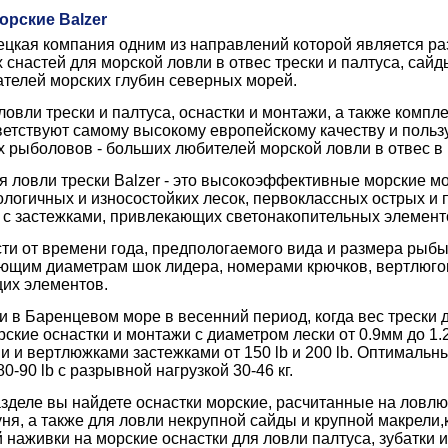
орские Balzer
мецкая компания одним из направлений которой является р
снастей для морской ловли в отвес трески и палтуса, сайды
ателей морских глубин северных морей.
ловли трески и палтуса, оснастки и монтажи, а также ком
тветствуют самому высокому европейскому качеству и поль
 рыболовов - больших любителей морской ловли в отвес в
я ловли трески Balzer - это высокоэффективные морские м
логичных и износостойких лесок, первоклассных острых и 
с застежками, привлекающих светонакопительных элементо
ти от времени года, предпологаемого вида и размера рыбы
ющим диаметрам шок лидера, номерами крючков, вертлюгов
их элементов.
и в Баренцевом море в весенний период, когда вес трески д
ские оснастки и монтажи с диаметром лески от 0.9мм до 1.
 и вертлюжками застежками от 150 lb и 200 lb. Оптимальн
0-90 lb с разрывной нагрузкой 30-46 кг.
зделе вы найдете оснастки морские, расчитанные на ловлю т
уня, а также для ловли некрупной сайды и крупной макрели
 наживки на морские оснастки для ловли палтуса, зубатки и