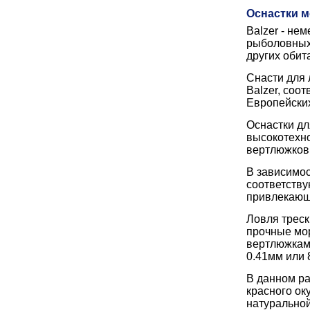
Оснастки м
Balzer - не
рыболовных 
других обит
Снасти для 
Balzer, соо
Европейских
Оснастки дл
высокотехно
вертлюжков 
В зависимос
соответству
привлекающ
Ловля треск
прочные мор
вертлюжками
0.41мм или 8
В данном ра
красного ок
натуральной