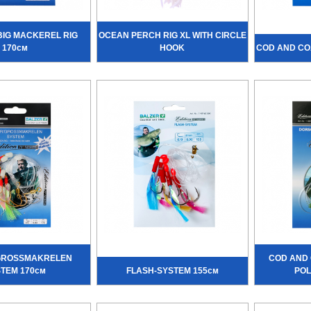
BIG MACKEREL RIG
OCEAN PERCH RIG XL WITH CIRCLE
170см
HOOK
COD AND CO
GROSSMAKRELEN
COD AND 
TEM 170см
FLASH-SYSTEM 155см
POL