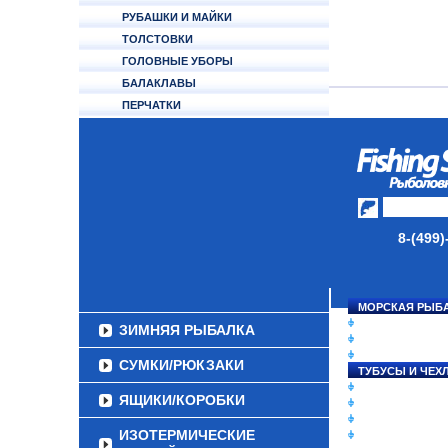
РУБАШКИ И МАЙКИ
ТОЛСТОВКИ
ГОЛОВНЫЕ УБОРЫ
БАЛАКЛАВЫ
ПЕРЧАТКИ
НОСКИ
ОБУВЬ
АКСЕССУАРЫ
ЛАКИ ДЛЯ ПРИМАНОК
8-(499)
ПОДВОДНЫЕ КАМЕРЫ
ЭХОЛОТЫ
МОРСКАЯ РЫБ
СНАСТИ НА ЛО
ЗИМНЯЯ РЫБАЛКА
КАТУШКИ
УДИЛИЩА
СУМКИ/РЮКЗАКИ
ТУБУСЫ И ЧЕХ
ЛЕСКИ И ШНУР
ЯЩИКИ/КОРОБКИ
ПРИМАНКИ
ГРУЗА/ДЖИГ-Г
ИЗОТЕРМИЧЕСКИЕ
ФУРНИТУРА