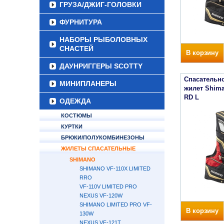
ГРУЗА/ДЖИГ-ГОЛОВКИ
ФУРНИТУРА
НАБОРЫ РЫБОЛОВНЫХ
СНАСТЕЙ
В корзину
ДАУНРИГГЕРЫ SCOTTY
Спасательн
МИНИПЛАНЕРЫ
жилет Shima
RD L
ОДЕЖДА
КОСТЮМЫ
КУРТКИ
БРЮКИ/ПОЛУКОМБИНЕЗОНЫ
ЖИЛЕТЫ СПАСАТЕЛЬНЫЕ
SHIMANO
SHIMANO VF-110X LIMITED
RRO
VF-110V LIMITED PRO
NEXUS VF-120W
SHIMANO LIMITED PRO VF-
В корзину
130W
NEXUS VF-121T