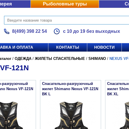
лерея
Рыболовные туры
С
8(499) 398 22 54
с 10 до 19 без выходных
АВКА И ОПЛАТА
КОНТАКТЫ
НОВОСТИ
аталог
/
ОДЕЖДА
/
ЖИЛЕТЫ СПАСАТЕЛЬНЫЕ
/
SHIMANO
/
NEXUS VF
VF-121N
о-разгрузочный
Спасательно-разгрузочный
Спасательн
no Nexus VF-121N
жилет Shimano Nexus VF-121N
жилет Shim
BK L
BK XL