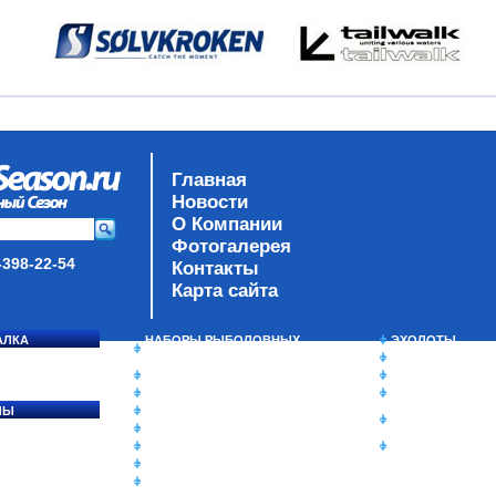
Главная
Новости
О Компании
Фотогалерея
-398-22-54
Контакты
Карта сайта
АЛКА
НАБОРЫ РЫБОЛОВНЫХ
ЭХОЛОТЫ
СОСЯ
СНАСТЕЙ
ЗИМНЯЯ РЫБАЛ
ДАУНРИГГЕРЫ SCOTTY
СУМКИ/РЮКЗАК
МИНИПЛАНЕРЫ
ЯЩИКИ/КОРОБК
ЛЫ
ОДЕЖДА
ИЗОТЕРМИЧЕСК
Ы
ОБУВЬ
КОНТЕЙНЕРЫ
АКСЕССУАРЫ
ОЧКИ
ОЛОВКИ
ЛАКИ ДЛЯ ПРИМАНОК
ПОДВОДНЫЕ КАМЕРЫ