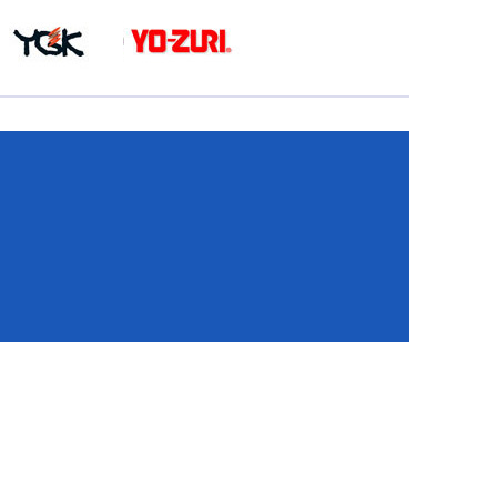
КА
И
И
ИЕ