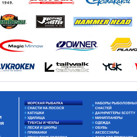
МОРСКАЯ РЫБАЛКА
НАБОРЫ РЫБОЛОВНЫ
СНАСТИ НА ЛОСОСЯ
СНАСТЕЙ
КАТУШКИ
ДАУНРИГГЕРЫ SCOTTY
и
УДИЛИЩА
МИНИПЛАНЕРЫ
ея
ТУБУСЫ И ЧЕХЛЫ
ОДЕЖДА
ЛЕСКИ И ШНУРЫ
ОБУВЬ
ПРИМАНКИ
АКСЕССУАРЫ
а