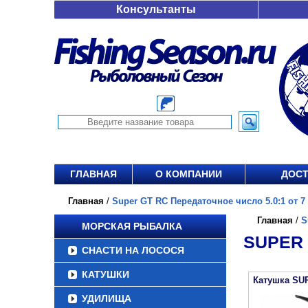
Консультанты
ГЛАВНАЯ
О КОМПАНИИ
ДОСТ
Главная
/
Super GT RC Передаточное число 5.0:1 от 7 
Главная
/
S
МОРСКАЯ РЫБАЛКА
SUPER 
СНАСТИ НА ЛОСОСЯ
КАТУШКИ
Катушка SU
УДИЛИЩА